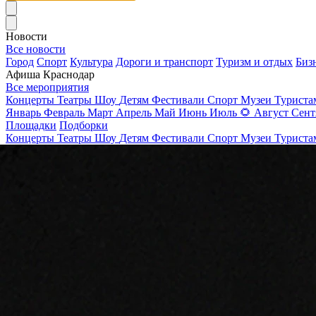
Новости
Все новости
Город
Спорт
Культура
Дороги и транспорт
Туризм и отдых
Биз
Афиша Краснодар
Все мероприятия
Концерты
Театры
Шоу
Детям
Фестивали
Спорт
Музеи
Турист
Январь
Февраль
Март
Апрель
Май
Июнь
Июль
🌻
Август
Сент
Площадки
Подборки
Концерты
Театры
Шоу
Детям
Фестивали
Спорт
Музеи
Турист