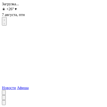
Загрузка...
☀️
+26
°
▾
7 августа, птн
Новости
Афиша