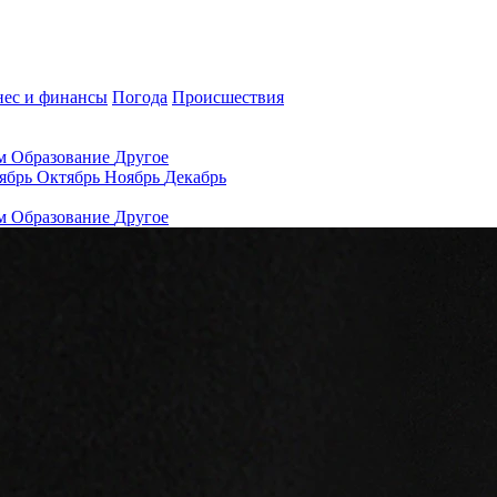
нес и финансы
Погода
Происшествия
ам
Образование
Другое
ябрь
Октябрь
Ноябрь
Декабрь
ам
Образование
Другое