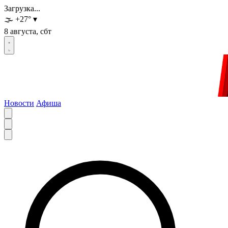
Загрузка...
🌫️
+27
°
▾
8 августа, сбт
Новости
Афиша