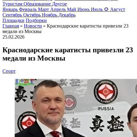
Туристам
Образование
Другое
Январь
Февраль
Март
Апрель
Май
Июнь
Июль
🌻
Август
Сентябрь
Октябрь
Ноябрь
Декабрь
Площадки
Подборки
Главная
»
Новости
» Краснодарские каратисты привезли 23
медали из Москвы
25.02.2026
Краснодарские каратисты привезли 23
медали из Москвы
Спорт