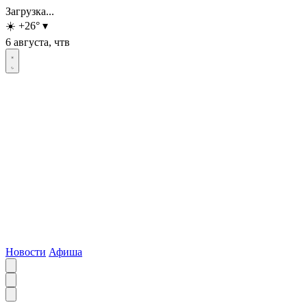
Загрузка...
☀️
+26
°
▾
6 августа, чтв
Новости
Афиша