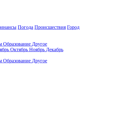
финансы
Погода
Происшествия
Город
ам
Образование
Другое
ябрь
Октябрь
Ноябрь
Декабрь
ам
Образование
Другое