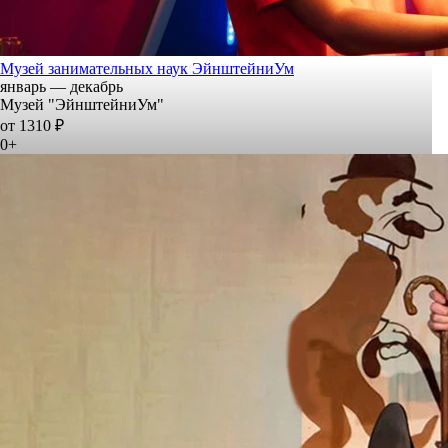
Музей занимательных наук ЭйнштейниУм
январь — декабрь
Музей "ЭйнштейниУм"
от 1310 ₽
0+