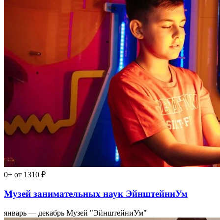
0+
от 1310 ₽
Музей занимательных наук ЭйнштейниУм
январь — декабрь
Музей "ЭйнштейниУм"