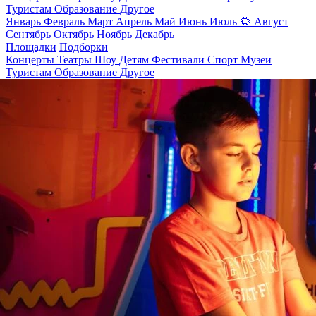
Туристам
Образование
Другое
Январь
Февраль
Март
Апрель
Май
Июнь
Июль
🌻
Август
Сентябрь
Октябрь
Ноябрь
Декабрь
Площадки
Подборки
Концерты
Театры
Шоу
Детям
Фестивали
Спорт
Музеи
Туристам
Образование
Другое