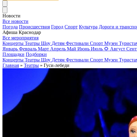
Новости
Все новости
Погода
Происшествия
Город
Спорт
Культура
Дороги и транспо
Афиша Краснодар
Все мероприятия
Концерты
Театры
Шоу
Детям
Фестивали
Спорт
Музеи
Турист
Январь
Февраль
Март
Апрель
Май
Июнь
Июль
🌻
Август
Сент
Площадки
Подборки
Концерты
Театры
Шоу
Детям
Фестивали
Спорт
Музеи
Турист
Главная
»
Театры
» Гуси-лебеди