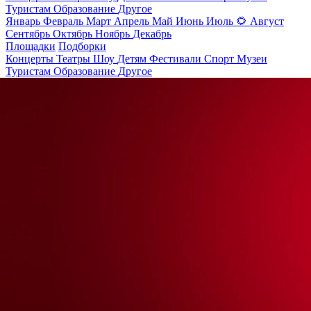
Туристам
Образование
Другое
Январь
Февраль
Март
Апрель
Май
Июнь
Июль
🌻
Август
Сентябрь
Октябрь
Ноябрь
Декабрь
Площадки
Подборки
Концерты
Театры
Шоу
Детям
Фестивали
Спорт
Музеи
Туристам
Образование
Другое