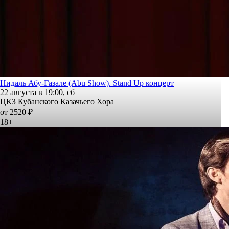
Нидаль Абу-Газале (Abu Show). Stand Up концерт
22 августа в 19:00, сб
ЦКЗ Кубанского Казачьего Хора
от 2520 ₽
18+