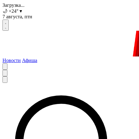
Загрузка...
🌙
+24
°
▾
7 августа, птн
Новости
Афиша