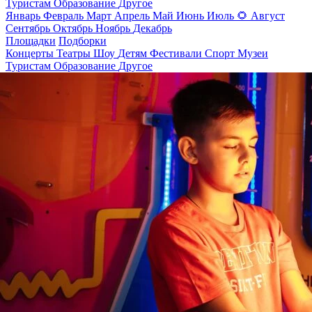
Туристам
Образование
Другое
Январь
Февраль
Март
Апрель
Май
Июнь
Июль
🌻
Август
Сентябрь
Октябрь
Ноябрь
Декабрь
Площадки
Подборки
Концерты
Театры
Шоу
Детям
Фестивали
Спорт
Музеи
Туристам
Образование
Другое