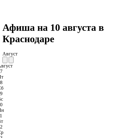
Афиша на 10 августа в
Краснодаре
Август
Август
7
Пт
8
Сб
9
Вс
0
Пн
1
Вт
2
Ср
3