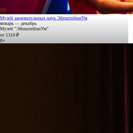
Музей занимательных наук ЭйнштейниУм
январь — декабрь
Музей "ЭйнштейниУм"
от 1310 ₽
0+