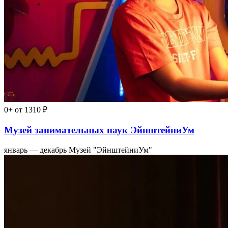
0+
от 1310 ₽
Музей занимательных наук ЭйнштейниУм
январь — декабрь
Музей "ЭйнштейниУм"