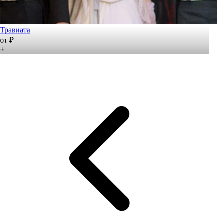
Травиата
от ₽
+