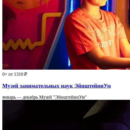
0+
от 1310 ₽
Музей занимательных наук ЭйнштейниУм
январь — декабрь
Музей "ЭйнштейниУм"