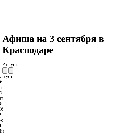
Афиша на 3 сентября в
Краснодаре
Август
Август
6
Чт
7
Пт
8
Сб
9
Вс
0
Пн