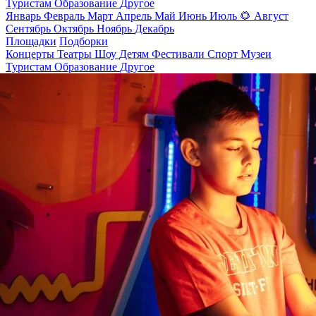
Туристам
Образование
Другое
Январь
Февраль
Март
Апрель
Май
Июнь
Июль
🌻
Август
Сентябрь
Октябрь
Ноябрь
Декабрь
Площадки
Подборки
Концерты
Театры
Шоу
Детям
Фестивали
Спорт
Музеи
Туристам
Образование
Другое