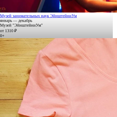
Музей занимательных наук ЭйнштейниУм
январь — декабрь
Музей "ЭйнштейниУм"
от 1310 ₽
0+