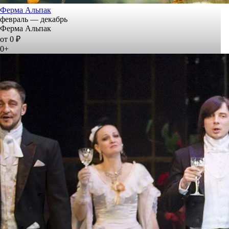
Ферма Альпак
февраль — декабрь
Ферма Альпак
от 0 ₽
0+