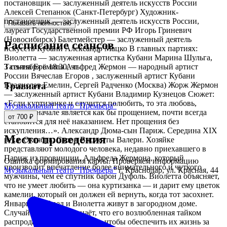
постановщик — заслуженный деятель искусств России
Алексей Степанюк (Санкт-Петербург) Художник-
постановщик — заслуженный деятель искусств России,
Показать полностью
лауреат Государственной премии РФ Игорь Гриневич
(Новосибирск) Балетмейстер — заслуженный деятель
Расписание сеансов
искусств Кубани Александр Мацко В главных партиях:
Виолетта — заслуженная артистка Кубани Марина Шульга,
3 сентября в 18:30, чт
Татьяна Ерёмина Альфред Жермон — народный артист
России Вячеслав Егоров , заслуженный артист Кубани
Владислав Емелин, Сергей Радченко (Москва) Жорж Жермон
Травиата
— заслуженный артист Кубани Владимир Кузнецов Сюжет:
«Если куртизанке и случится полюбить, то эта любовь,
Музыкальный театр "Премьера"
которая вначале является как бы прощением, почти всегда
от 700 ₽
становится для неё наказанием. Нет прощения без
искупления…». Александр Дюма-сын Париж. Середина XIX
Место проведения
века. Октябрь. Салон Виолетты Валери. Хозяйке
представляют молодого человека, недавно приехавшего в
Париж из провинции, Альфреда Жермона, который
Ошибка формирования карты. Проверяем информацию
производит впечатление более внимательного и чуткого
Музыкальный театр "Премьера"
г. Краснодар, ул. Красная, 44
мужчины, чем её спутник барон Дуфоль. Виолетта объясняет,
что не умеет любить — она куртизанка — и дарит ему цветок
камелии, который он должен ей вернуть, когда тот засохнет.
Январь. Альфред и Виолетта живут в загородном доме.
Случайно Альфред узнаёт, что его возлюбленная тайком
распродаёт своё имущество, чтобы обеспечить их жизнь за