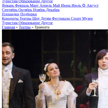
Туристам
Образование
Другое
Январь
Февраль
Март
Апрель
Май
Июнь
Июль
🌻
Август
Сентябрь
Октябрь
Ноябрь
Декабрь
Площадки
Подборки
Концерты
Театры
Шоу
Детям
Фестивали
Спорт
Музеи
Туристам
Образование
Другое
Главная
»
Театры
» Травиата