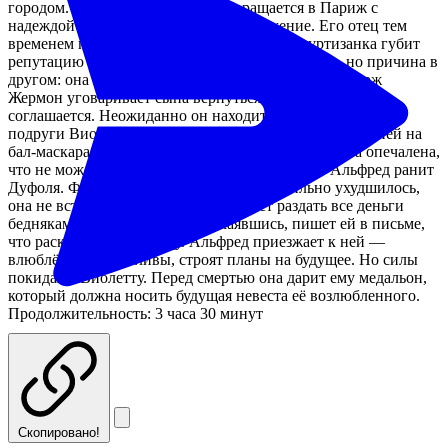
городом. Пристыженный, он возвращается в Париж с
надеждой улучшить финансовое положение. Его отец тем
временем пытается убедить Виолетту, что куртизанка губит
репутацию Альфреда. И она соглашается уехать, но причина в
другом: она больна туберкулезом и скоро умрёт. Жорж
Жермон уговаривает сына вернуться домой, но тот не
соглашается. Неожиданно он находит приглашение от
подруги Виолетты Флоры Бервуа. Альфред спешит к ней на
бал-маскарад, чтобы отомстить за измену. Виолетта опечалена,
что не может сказать Альфреду правду. Дуэль. Альфред ранит
Дуфоля. Февраль. Состояние Виолетты сильно ухудшилось,
она не встаёт с постели и приказывает раздать все деньги
беднякам. Старик Жермон, раскаявшись, пишет ей в письме,
что раскрыл сыну правду. Альфред приезжает к ней —
влюблённые счастливы, строят планы на будущее. Но силы
покидают Виолетту. Перед смертью она дарит ему медальон,
который должна носить будущая невеста её возлюбленного.
Продолжительность: 3 часа 30 минут
Скопировано!