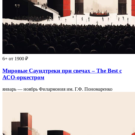
6+
от 1900 ₽
Мировые Саундтреки при свечах – The Best с
АСО-оркестром
январь — ноябрь
Филармония им. Г.Ф. Пономаренко