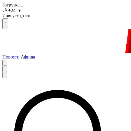
Загрузка...
🌙
+24
°
▾
7 августа, птн
Новости
Афиша