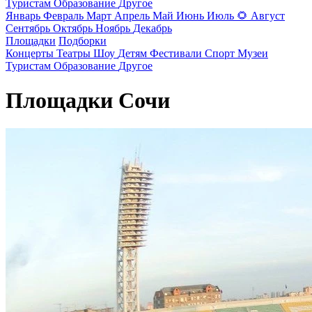
Туристам
Образование
Другое
Январь
Февраль
Март
Апрель
Май
Июнь
Июль
🌻
Август
Сентябрь
Октябрь
Ноябрь
Декабрь
Площадки
Подборки
Концерты
Театры
Шоу
Детям
Фестивали
Спорт
Музеи
Туристам
Образование
Другое
Площадки Сочи