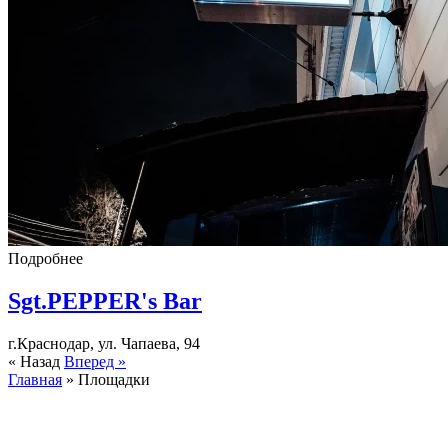
Подробнее
Sgt.PEPPER's Bar
г.Краснодар, ул. Чапаева, 94
« Назад
Вперед »
Главная
» Площадки