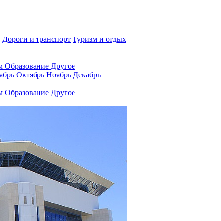
а
Дороги и транспорт
Туризм и отдых
ам
Образование
Другое
ябрь
Октябрь
Ноябрь
Декабрь
ам
Образование
Другое