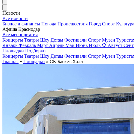
Новости
Все новости
Бизнес и финансы
Погода
Происшествия
Город
Спорт
Культур
Афиша Краснодар
Все мероприятия
Концерты
Театры
Шоу
Детям
Фестивали
Спорт
Музеи
Турист
Январь
Февраль
Март
Апрель
Май
Июнь
Июль
🌻
Август
Сент
Площадки
Подборки
Концерты
Театры
Шоу
Детям
Фестивали
Спорт
Музеи
Турист
Главная
»
Площадки
» СК Баскет-Холл