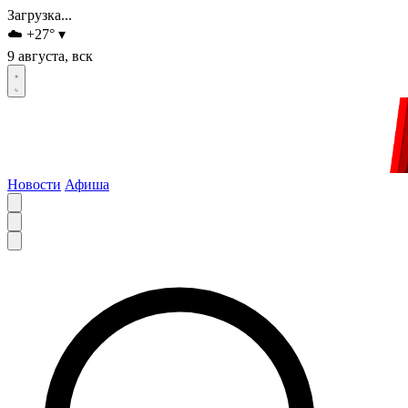
Загрузка...
☁️
+27
°
▾
9 августа, вск
Новости
Афиша