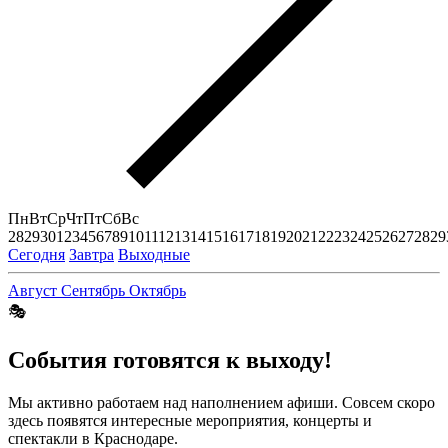
Пн
Вт
Ср
Чт
Пт
Сб
Вс
28
29
30
1
2
3
4
5
6
7
8
9
10
11
12
13
14
15
16
17
18
19
20
21
22
23
24
25
26
27
28
29
Сегодня
Завтра
Выходные
Август
Сентябрь
Октябрь
🎭
События готовятся к выходу!
Мы активно работаем над наполнением афиши. Совсем скоро
здесь появятся интересные мероприятия, концерты и
спектакли в Краснодаре.