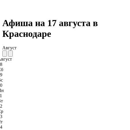
Афиша на 17 августа в
Краснодаре
Август
Август
8
Сб
9
Вс
0
Пн
1
Вт
2
Ср
3
Чт
4