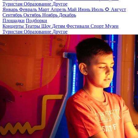
Туристам
Образование
Другое
Январь
Февраль
Март
Апрель
Май
Июнь
Июль
🌻
Август
Сентябрь
Октябрь
Ноябрь
Декабрь
Площадки
Подборки
Концерты
Театры
Шоу
Детям
Фестивали
Спорт
Музеи
Туристам
Образование
Другое