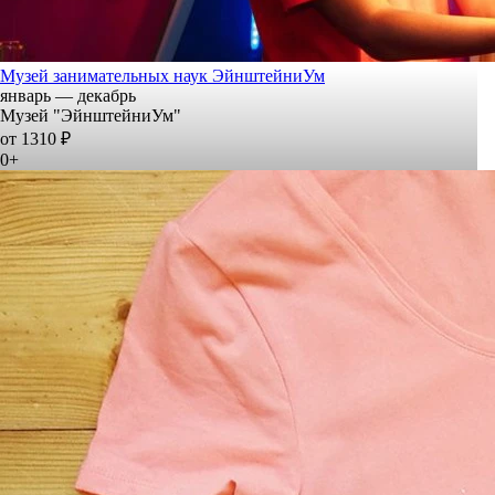
Музей занимательных наук ЭйнштейниУм
январь — декабрь
Музей "ЭйнштейниУм"
от 1310 ₽
0+