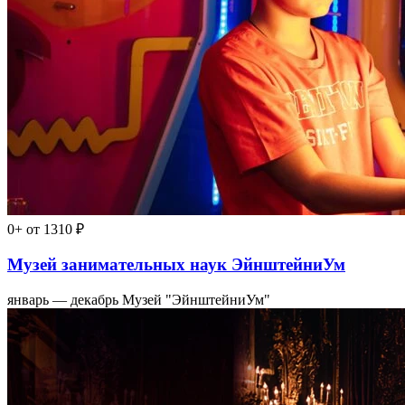
0+
от 1310 ₽
Музей занимательных наук ЭйнштейниУм
январь — декабрь
Музей "ЭйнштейниУм"