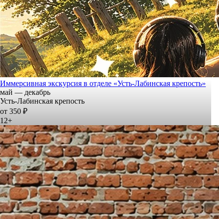
Иммерсивная экскурсия в отделе «Усть-Лабинская крепость»
май — декабрь
Усть-Лабинская крепость
от 350 ₽
12+