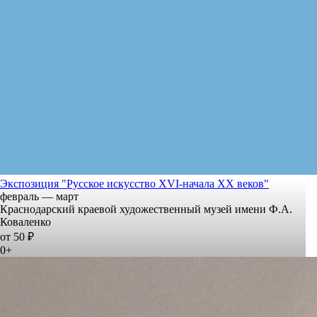
Экспозиция "Русское искусство XVI-начала XX веков"
февраль — март
Краснодарский краевой художественный музей имени Ф.А.
Коваленко
от 50 ₽
0+