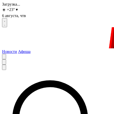
Загрузка...
☀️
+23
°
▾
6 августа, чтв
Новости
Афиша