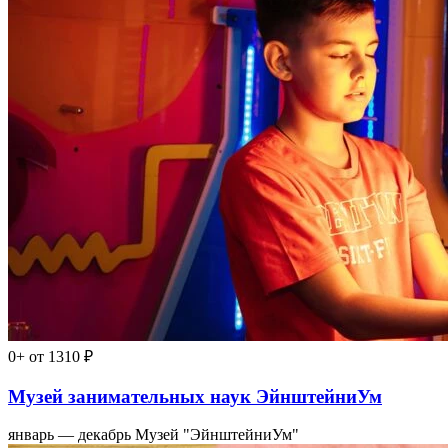
0+
от 1310 ₽
Музей занимательных наук ЭйнштейниУм
январь — декабрь
Музей "ЭйнштейниУм"