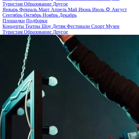
Туристам
Образование
Другое
Январь
Февраль
Март
Апрель
Май
Июнь
Июль
🌻
Август
Сентябрь
Октябрь
Ноябрь
Декабрь
Площадки
Подборки
Концерты
Театры
Шоу
Детям
Фестивали
Спорт
Музеи
Туристам
Образование
Другое