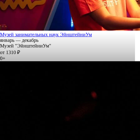
Музей занимательных наук ЭйнштейниУм
январь — декабрь
Музей "ЭйнштейниУм"
от 1310 ₽
0+