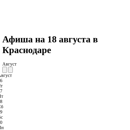
Афиша на 18 августа в
Краснодаре
Август
Август
6
Чт
7
Пт
8
Сб
9
Вс
0
Пн