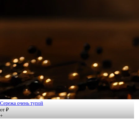
Сережа очень тупой
от ₽
+