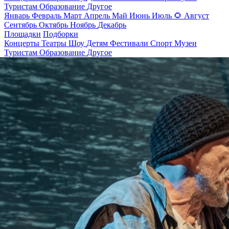
Туристам
Образование
Другое
Январь
Февраль
Март
Апрель
Май
Июнь
Июль
🌻
Август
Сентябрь
Октябрь
Ноябрь
Декабрь
Площадки
Подборки
Концерты
Театры
Шоу
Детям
Фестивали
Спорт
Музеи
Туристам
Образование
Другое