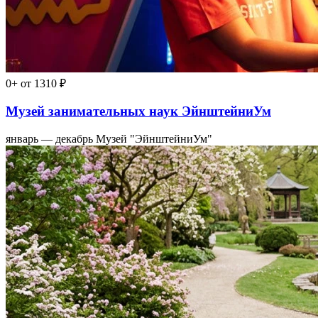
0+
от 1310 ₽
Музей занимательных наук ЭйнштейниУм
январь — декабрь
Музей "ЭйнштейниУм"