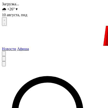
Загрузка...
🌧️
+26
°
▾
10 августа, пнд
Новости
Афиша