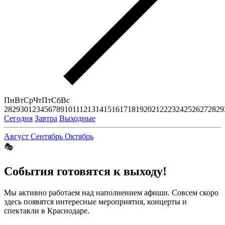
Пн
Вт
Ср
Чт
Пт
Сб
Вс
28
29
30
1
2
3
4
5
6
7
8
9
10
11
12
13
14
15
16
17
18
19
20
21
22
23
24
25
26
27
28
29
Сегодня
Завтра
Выходные
Август
Сентябрь
Октябрь
🎭
События готовятся к выходу!
Мы активно работаем над наполнением афиши. Совсем скоро
здесь появятся интересные мероприятия, концерты и
спектакли в Краснодаре.