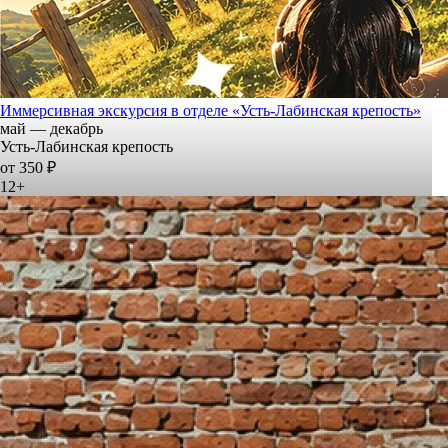
Иммерсивная экскурсия в отделе «Усть-Лабинская крепость»
май — декабрь
Усть-Лабинская крепость
от 350 ₽
12+