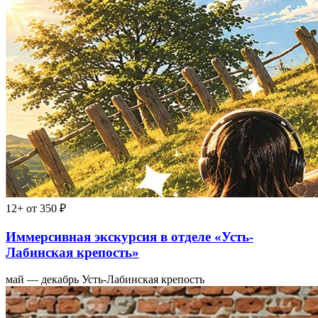
12+
от 350 ₽
Иммерсивная экскурсия в отделе «Усть-
Лабинская крепость»
май — декабрь
Усть-Лабинская крепость