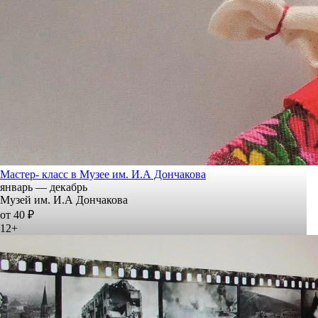
Мастер- класс в Музее им. И.А Дончакова
январь — декабрь
Музей им. И.А Дончакова
от 40 ₽
12+