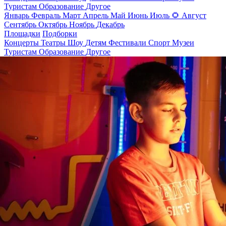
Туристам
Образование
Другое
Январь
Февраль
Март
Апрель
Май
Июнь
Июль
🌻
Август
Сентябрь
Октябрь
Ноябрь
Декабрь
Площадки
Подборки
Концерты
Театры
Шоу
Детям
Фестивали
Спорт
Музеи
Туристам
Образование
Другое