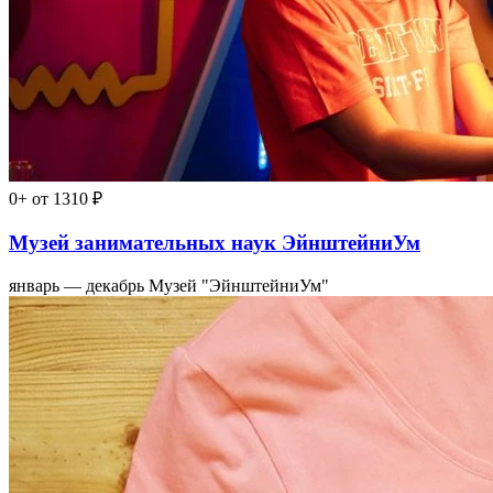
0+
от 1310 ₽
Музей занимательных наук ЭйнштейниУм
январь — декабрь
Музей "ЭйнштейниУм"