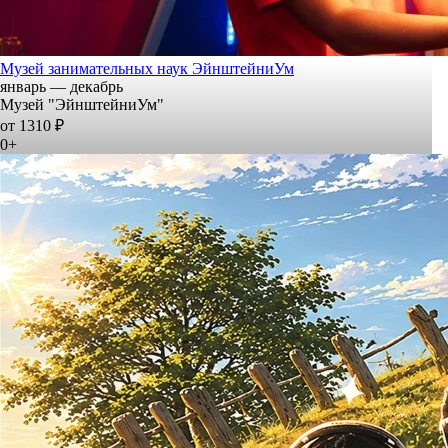
Музей занимательных наук ЭйнштейниУм
январь — декабрь
Музей "ЭйнштейниУм"
от 1310 ₽
0+