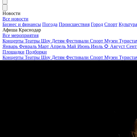
Новости
Все новости
Бизнес и финансы
Погода
Происшествия
Город
Спорт
Культур
Афиша Краснодар
Все мероприятия
Концерты
Театры
Шоу
Детям
Фестивали
Спорт
Музеи
Турист
Январь
Февраль
Март
Апрель
Май
Июнь
Июль
🌻
Август
Сент
Площадки
Подборки
Концерты
Театры
Шоу
Детям
Фестивали
Спорт
Музеи
Турист