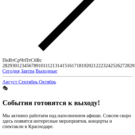
Пн
Вт
Ср
Чт
Пт
Сб
Вс
28
29
30
1
2
3
4
5
6
7
8
9
10
11
12
13
14
15
16
17
18
19
20
21
22
23
24
25
26
27
28
29
Сегодня
Завтра
Выходные
Август
Сентябрь
Октябрь
🎭
События готовятся к выходу!
Мы активно работаем над наполнением афиши. Совсем скоро
здесь появятся интересные мероприятия, концерты и
спектакли в Краснодаре.