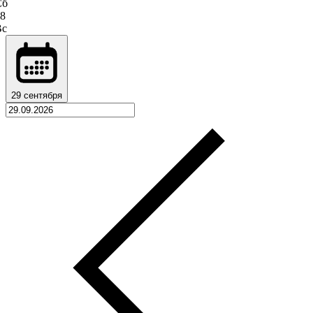
Сб
8
Вс
29 сентября