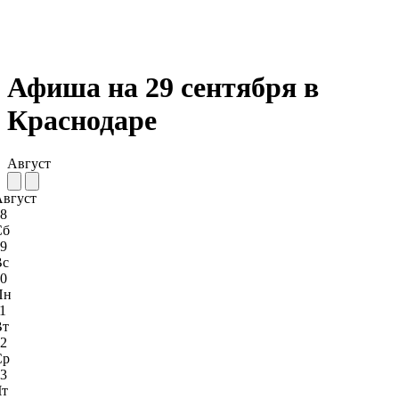
Афиша на 29 сентября в
Краснодаре
Август
Август
8
Сб
9
Вс
0
Пн
1
Вт
2
Ср
3
Чт