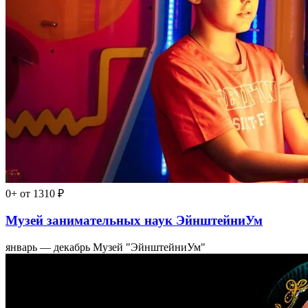
0+
от 1310 ₽
Музей занимательных наук ЭйнштейниУм
январь — декабрь
Музей "ЭйнштейниУм"