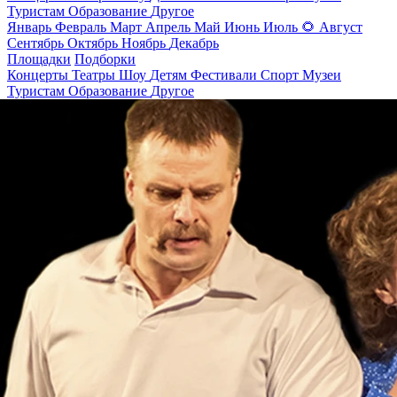
Туристам
Образование
Другое
Январь
Февраль
Март
Апрель
Май
Июнь
Июль
🌻
Август
Сентябрь
Октябрь
Ноябрь
Декабрь
Площадки
Подборки
Концерты
Театры
Шоу
Детям
Фестивали
Спорт
Музеи
Туристам
Образование
Другое