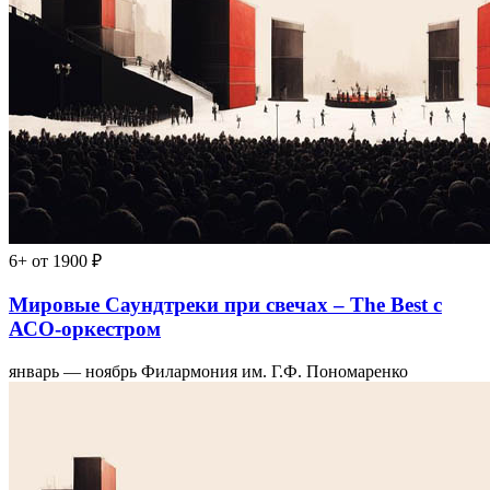
6+
от 1900 ₽
Мировые Саундтреки при свечах – The Best с
АСО-оркестром
январь — ноябрь
Филармония им. Г.Ф. Пономаренко