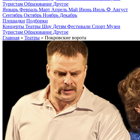
Туристам
Образование
Другое
Январь
Февраль
Март
Апрель
Май
Июнь
Июль
🌻
Август
Сентябрь
Октябрь
Ноябрь
Декабрь
Площадки
Подборки
Концерты
Театры
Шоу
Детям
Фестивали
Спорт
Музеи
Туристам
Образование
Другое
Главная
»
Театры
» Покровские ворота