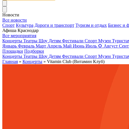
Новости
Все новости
Спорт
Культура
Дороги и транспорт
Туризм и отдых
Бизнес и 
Афиша Краснодар
Все мероприятия
Концерты
Театры
Шоу
Детям
Фестивали
Спорт
Музеи
Турист
Январь
Февраль
Март
Апрель
Май
Июнь
Июль
🌻
Август
Сент
Площадки
Подборки
Концерты
Театры
Шоу
Детям
Фестивали
Спорт
Музеи
Турист
Главная
»
Концерты
» Vitamin Club (Витамин Клуб)