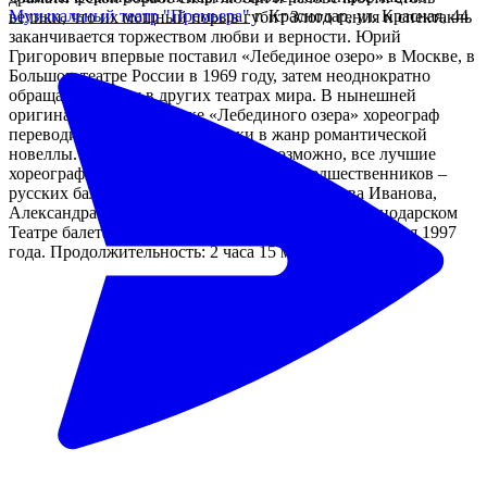
Музыкальный театр "Премьера"
г. Краснодар, ул. Красная, 44
велики, что их мощный порыв губит Злого гения и спектакль
заканчивается торжеством любви и верности. Юрий
Григорович впервые поставил «Лебединое озеро» в Москве, в
Большом театре России в 1969 году, затем неоднократно
обращался к нему в других театрах мира. В нынешней
оригинальной постановке «Лебединого озера» хореограф
переводит балет из жанра сказки в жанр романтической
новеллы. Он сохраняет, насколько возможно, все лучшие
хореографические композиции своих предшественников –
русских балетмейстеров Мариуса Петипа, Льва Иванова,
Александра Горского. Премьера спектакля в Краснодарском
Театре балета Юрия Григоровича состоялась 24 января 1997
года. Продолжительность: 2 часа 15 минут