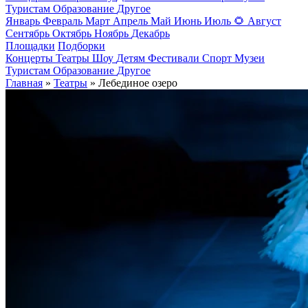
Туристам
Образование
Другое
Январь
Февраль
Март
Апрель
Май
Июнь
Июль
🌻
Август
Сентябрь
Октябрь
Ноябрь
Декабрь
Площадки
Подборки
Концерты
Театры
Шоу
Детям
Фестивали
Спорт
Музеи
Туристам
Образование
Другое
Главная
»
Театры
» Лебединое озеро