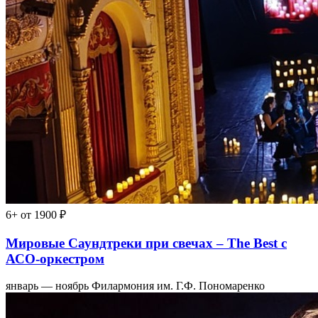
6+
от 1900 ₽
Мировые Саундтреки при свечах – The Best с
АСО-оркестром
январь — ноябрь
Филармония им. Г.Ф. Пономаренко