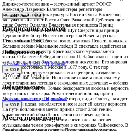
Дирижер-постановщик – заслуженный артист РСФСР
Александр Лавренюк Балетмейстеры-репетиторы:
заслуженный работник культуры России Ольга Васюченко,
Показать полностью
заслуженный артист России Олег Рачковский Действующие
лица: Одетта Одиллия Владетельная принцесса Принц
Расписание сеансов
Зигфрид Злой гений Наставник Шут Сверстницы принца
Церемониймейстер Невеста венгерская Невеста русская
19 сентября в 17:00, сб
Невеста испанская Невеста неаполитанская Невеста польская
Большие лебеди Маленькие лебеди В спектакле задействован
симфонический оркестр Краснодарского музыкального
Лебединое озеро
театра. О балете: «Лебединое озеро» П. Чайковского – один из
самых знаменитых балетов в истории искусства. Его мировая
Музыкальный театр "Премьера"
премьера состоялась в Москве в 1877 году. С тех пор
от 600 ₽
неоднократно пересматривался его сценарий, создавались
20 сентября в 17:00, вс
музыкальные редакции. Но в основе сюжета по-прежнему
лежит старинная легенда о заколдованных девушках – лебедях
Лебединое озеро
и их королеве Одетте. Только бескорыстная любовь и верность
могут снять с них чары. Романтический юноша, принц
Музыкальный театр "Премьера"
Зигфрид попадает на волшебное озеро, видит Одетту, находит
в ней свой идеал, влюбляется в нее и дает ей клятву верности.
от 600 ₽
На пути воплощения мечты принца стоит Злой гений.
Символический образ Злого гения по своему идейно-
Место проведения
смысловому значению в данном спектакле аналогичен
музыкальным темам рока-фатума в симфониях Чайковского. В
Ошибка формирования карты. Проверяем информацию
драматической борьбе силы любви и человечности столь