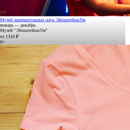
Музей занимательных наук ЭйнштейниУм
январь — декабрь
Музей "ЭйнштейниУм"
от 1310 ₽
0+