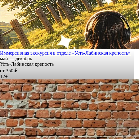
Иммерсивная экскурсия в отделе «Усть-Лабинская крепость»
май — декабрь
Усть-Лабинская крепость
от 350 ₽
12+