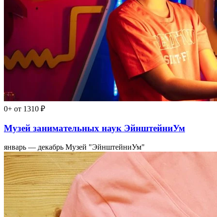
0+
от 1310 ₽
Музей занимательных наук ЭйнштейниУм
январь — декабрь
Музей "ЭйнштейниУм"