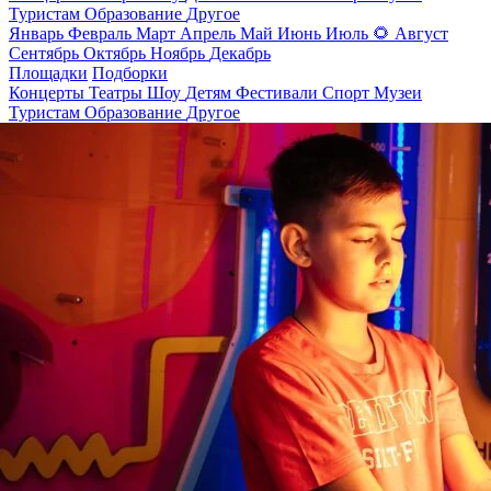
Туристам
Образование
Другое
Январь
Февраль
Март
Апрель
Май
Июнь
Июль
🌻
Август
Сентябрь
Октябрь
Ноябрь
Декабрь
Площадки
Подборки
Концерты
Театры
Шоу
Детям
Фестивали
Спорт
Музеи
Туристам
Образование
Другое