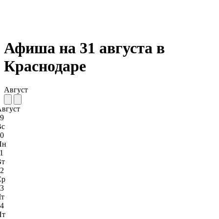
Афиша на 31 августа в
Краснодаре
Август
Август
9
Вс
0
Пн
1
Вт
2
Ср
3
Чт
4
Пт