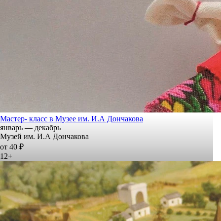
Мастер- класс в Музее им. И.А Дончакова
январь — декабрь
Музей им. И.А Дончакова
от 40 ₽
12+