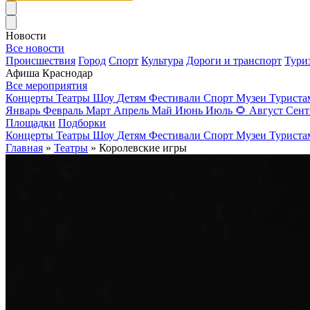
Новости
Все новости
Происшествия
Город
Спорт
Культура
Дороги и транспорт
Тури
Афиша Краснодар
Все мероприятия
Концерты
Театры
Шоу
Детям
Фестивали
Спорт
Музеи
Турист
Январь
Февраль
Март
Апрель
Май
Июнь
Июль
🌻
Август
Сент
Площадки
Подборки
Концерты
Театры
Шоу
Детям
Фестивали
Спорт
Музеи
Турист
Главная
»
Театры
» Королевские игры