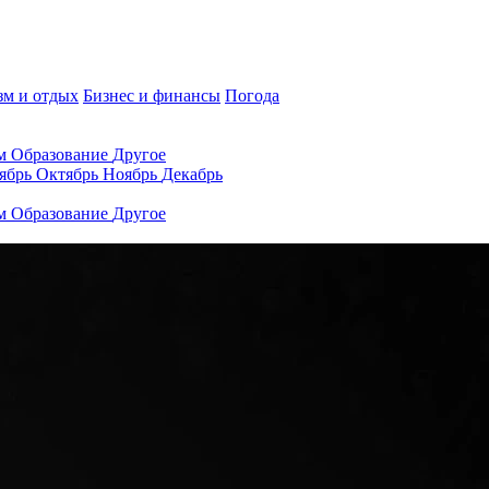
зм и отдых
Бизнес и финансы
Погода
ам
Образование
Другое
ябрь
Октябрь
Ноябрь
Декабрь
ам
Образование
Другое