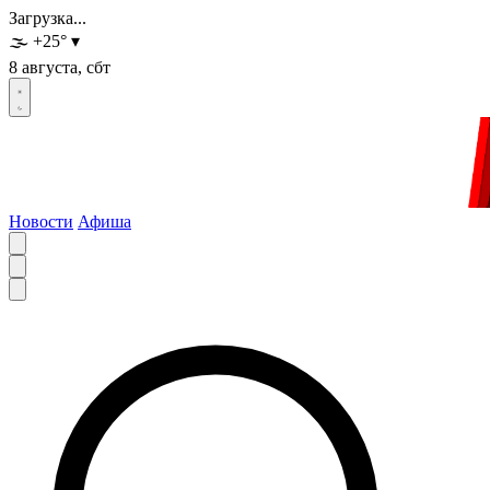
Загрузка...
🌫️
+25
°
▾
8 августа, сбт
Новости
Афиша