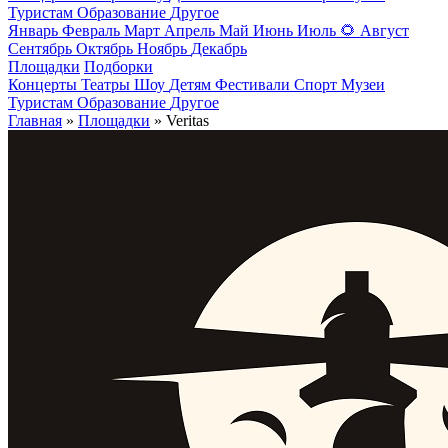
Туристам
Образование
Другое
Январь
Февраль
Март
Апрель
Май
Июнь
Июль
🌻
Август
Сентябрь
Октябрь
Ноябрь
Декабрь
Площадки
Подборки
Концерты
Театры
Шоу
Детям
Фестивали
Спорт
Музеи
Туристам
Образование
Другое
Главная
»
Площадки
» Veritas