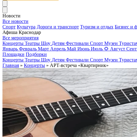
Новости
Все новости
Спорт
Культура
Дороги и транспорт
Туризм и отдых
Бизнес и 
Афиша Краснодар
Все мероприятия
Концерты
Театры
Шоу
Детям
Фестивали
Спорт
Музеи
Турист
Январь
Февраль
Март
Апрель
Май
Июнь
Июль
🌻
Август
Сент
Площадки
Подборки
Концерты
Театры
Шоу
Детям
Фестивали
Спорт
Музеи
Турист
Главная
»
Концерты
» АРТ-встреча «Квартирник»