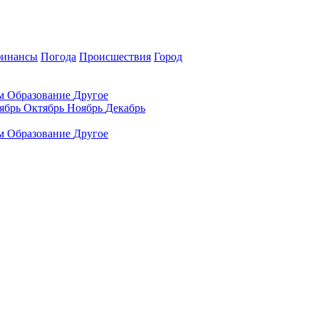
финансы
Погода
Происшествия
Город
ам
Образование
Другое
ябрь
Октябрь
Ноябрь
Декабрь
ам
Образование
Другое