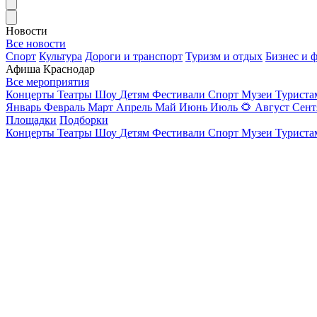
Новости
Все новости
Спорт
Культура
Дороги и транспорт
Туризм и отдых
Бизнес и 
Афиша Краснодар
Все мероприятия
Концерты
Театры
Шоу
Детям
Фестивали
Спорт
Музеи
Турист
Январь
Февраль
Март
Апрель
Май
Июнь
Июль
🌻
Август
Сент
Площадки
Подборки
Концерты
Театры
Шоу
Детям
Фестивали
Спорт
Музеи
Турист