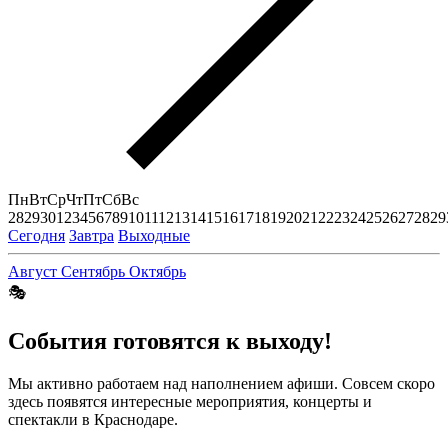
Пн
Вт
Ср
Чт
Пт
Сб
Вс
28
29
30
1
2
3
4
5
6
7
8
9
10
11
12
13
14
15
16
17
18
19
20
21
22
23
24
25
26
27
28
29
Сегодня
Завтра
Выходные
Август
Сентябрь
Октябрь
🎭
События готовятся к выходу!
Мы активно работаем над наполнением афиши. Совсем скоро
здесь появятся интересные мероприятия, концерты и
спектакли в Краснодаре.