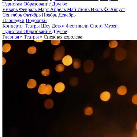
Туристам
Образование
Другое
Январь
Февраль
Март
Апрель
Май
Июнь
Июль
🌻
Август
Сентябрь
Октябрь
Ноябрь
Декабрь
Площадки
Подборки
Концерты
Театры
Шоу
Детям
Фестивали
Спорт
Музеи
Туристам
Образование
Другое
Главная
»
Театры
» Снежная королева