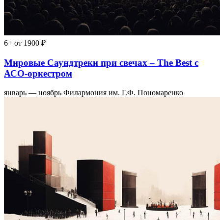
6+
от 1900 ₽
Мировые Саундтреки при свечах – The Best с
АСО-оркестром
январь — ноябрь
Филармония им. Г.Ф. Пономаренко