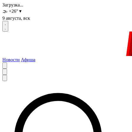
Загрузка...
🌫️
+26
°
▾
9 августа, вск
Новости
Афиша