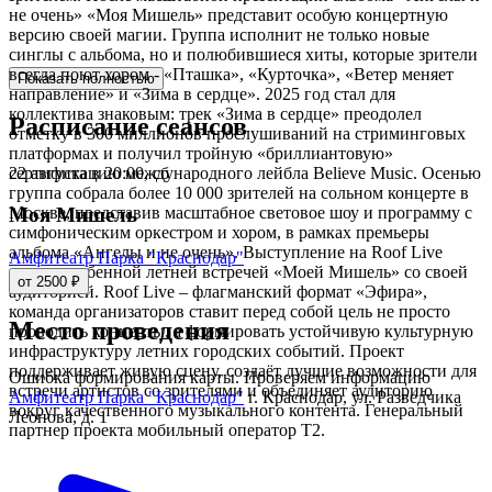
не очень» «Моя Мишель» представит особую концертную
версию своей магии. Группа исполнит не только новые
синглы с альбома, но и полюбившиеся хиты, которые зрители
всегда поют хором - «Пташка», «Курточка», «Ветер меняет
Показать полностью
направление» и «Зима в сердце». 2025 год стал для
коллектива знаковым: трек «Зима в сердце» преодолел
Расписание сеансов
отметку в 300 миллионов прослушиваний на стриминговых
платформах и получил тройную «бриллиантовую»
22 августа в 20:00, сб
сертификацию международного лейбла Believe Music. Осенью
группа собрала более 10 000 зрителей на сольном концерте в
Москве, представив масштабное световое шоу и программу с
Моя Мишель
симфоническим оркестром и хором, в рамках премьеры
альбома «Ангелы и не очень». Выступление на Roof Live
Амфитеатр Парка "Краснодар"
станет особенной летней встречей «Моей Мишель» со своей
от 2500 ₽
аудиторией. Roof Live – флагманский формат «Эфира»,
команда организаторов ставит перед собой цель не просто
Место проведения
проводить концерты, а формировать устойчивую культурную
инфраструктуру летних городских событий. Проект
поддерживает живую сцену, создаёт лучшие возможности для
Ошибка формирования карты. Проверяем информацию
встречи артистов со зрителями и объединяет аудиторию
Амфитеатр Парка "Краснодар"
г. Краснодар, ул. Разведчика
вокруг качественного музыкального контента. Генеральный
Леонова, д. 1
партнер проекта мобильный оператор Т2.