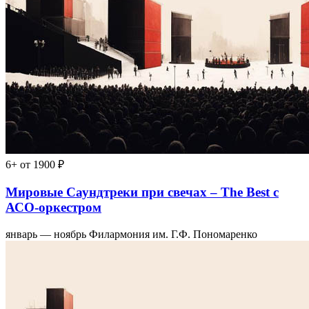
6+
от 1900 ₽
Мировые Саундтреки при свечах – The Best с
АСО-оркестром
январь — ноябрь
Филармония им. Г.Ф. Пономаренко