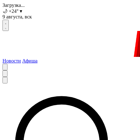
Загрузка...
🌙
+24
°
▾
9 августа, вск
Новости
Афиша