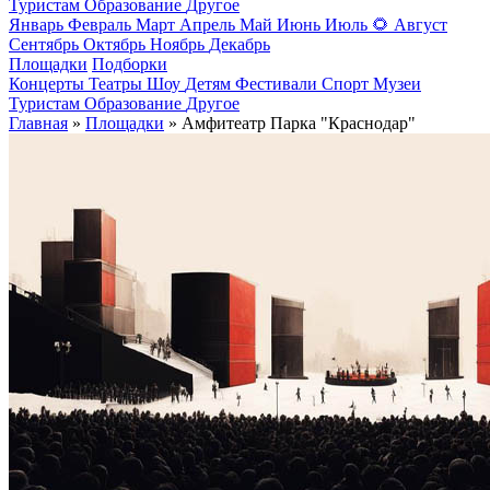
Туристам
Образование
Другое
Январь
Февраль
Март
Апрель
Май
Июнь
Июль
🌻
Август
Сентябрь
Октябрь
Ноябрь
Декабрь
Площадки
Подборки
Концерты
Театры
Шоу
Детям
Фестивали
Спорт
Музеи
Туристам
Образование
Другое
Главная
»
Площадки
» Амфитеатр Парка "Краснодар"