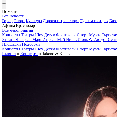
Новости
Все новости
Город
Спорт
Культура
Дороги и транспорт
Туризм и отдых
Биз
Афиша Краснодар
Все мероприятия
Концерты
Театры
Шоу
Детям
Фестивали
Спорт
Музеи
Турист
Январь
Февраль
Март
Апрель
Май
Июнь
Июль
🌻
Август
Сент
Площадки
Подборки
Концерты
Театры
Шоу
Детям
Фестивали
Спорт
Музеи
Турист
Главная
»
Концерты
» Jakone & Kiliana