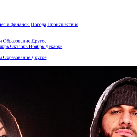
нес и финансы
Погода
Происшествия
ам
Образование
Другое
ябрь
Октябрь
Ноябрь
Декабрь
ам
Образование
Другое