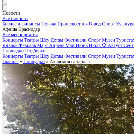
Новости
Все новости
Бизнес и финансы
Погода
Происшествия
Город
Спорт
Культур
Афиша Краснодар
Все мероприятия
Концерты
Театры
Шоу
Детям
Фестивали
Спорт
Музеи
Турист
Январь
Февраль
Март
Апрель
Май
Июнь
Июль
🌻
Август
Сент
Площадки
Подборки
Концерты
Театры
Шоу
Детям
Фестивали
Спорт
Музеи
Турист
Главная
»
Площадки
» Академия гандбола