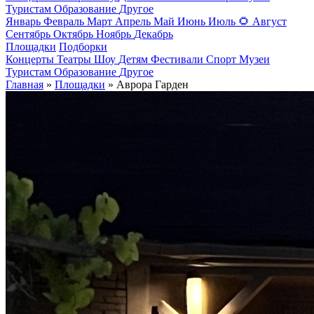
Туристам
Образование
Другое
Январь
Февраль
Март
Апрель
Май
Июнь
Июль
🌻
Август
Сентябрь
Октябрь
Ноябрь
Декабрь
Площадки
Подборки
Концерты
Театры
Шоу
Детям
Фестивали
Спорт
Музеи
Туристам
Образование
Другое
Главная
»
Площадки
» Аврора Гарден