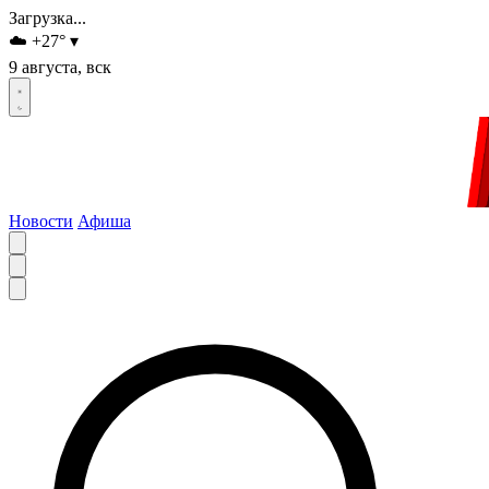
Загрузка...
☁️
+27
°
▾
9 августа, вск
Новости
Афиша