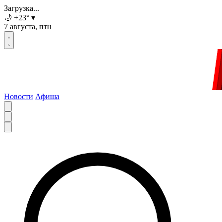
Загрузка...
🌙
+23
°
▾
7 августа, птн
Новости
Афиша