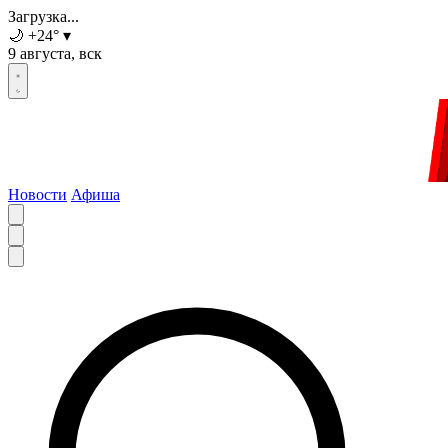
Загрузка...
🌙
+24
°
▾
9 августа, вск
Новости
Афиша