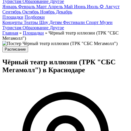
Туристам
Образование
Другое
Январь
Февраль
Март
Апрель
Май
Июнь
Июль
🌻
Август
Сентябрь
Октябрь
Ноябрь
Декабрь
Площадки
Подборки
Концерты
Театры
Шоу
Детям
Фестивали
Спорт
Музеи
Туристам
Образование
Другое
Главная
»
Площадки
» Чёрный театр иллюзии (ТРК "СБС
Мегамолл")
Расписание
Чёрный театр иллюзии (ТРК "СБС
Мегамолл") в Краснодаре