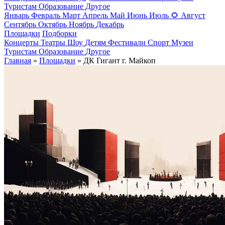
Туристам
Образование
Другое
Январь
Февраль
Март
Апрель
Май
Июнь
Июль
🌻
Август
Сентябрь
Октябрь
Ноябрь
Декабрь
Площадки
Подборки
Концерты
Театры
Шоу
Детям
Фестивали
Спорт
Музеи
Туристам
Образование
Другое
Главная
»
Площадки
» ДК Гигант г. Майкоп