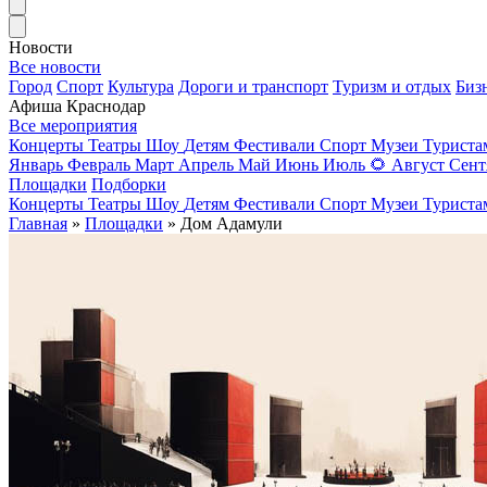
Новости
Все новости
Город
Спорт
Культура
Дороги и транспорт
Туризм и отдых
Биз
Афиша Краснодар
Все мероприятия
Концерты
Театры
Шоу
Детям
Фестивали
Спорт
Музеи
Турист
Январь
Февраль
Март
Апрель
Май
Июнь
Июль
🌻
Август
Сент
Площадки
Подборки
Концерты
Театры
Шоу
Детям
Фестивали
Спорт
Музеи
Турист
Главная
»
Площадки
» Дом Адамули