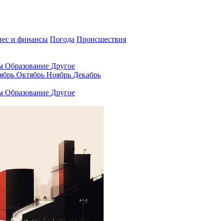
нес и финансы
Погода
Происшествия
ам
Образование
Другое
ябрь
Октябрь
Ноябрь
Декабрь
ам
Образование
Другое