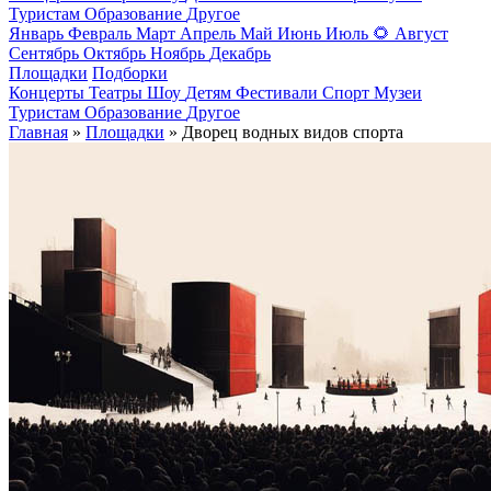
Туристам
Образование
Другое
Январь
Февраль
Март
Апрель
Май
Июнь
Июль
🌻
Август
Сентябрь
Октябрь
Ноябрь
Декабрь
Площадки
Подборки
Концерты
Театры
Шоу
Детям
Фестивали
Спорт
Музеи
Туристам
Образование
Другое
Главная
»
Площадки
» Дворец водных видов спорта