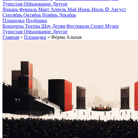
Туристам
Образование
Другое
Январь
Февраль
Март
Апрель
Май
Июнь
Июль
🌻
Август
Сентябрь
Октябрь
Ноябрь
Декабрь
Площадки
Подборки
Концерты
Театры
Шоу
Детям
Фестивали
Спорт
Музеи
Туристам
Образование
Другое
Главная
»
Площадки
» Ферма Альпак