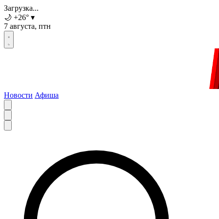
Загрузка...
🌙
+26
°
▾
7 августа, птн
Новости
Афиша