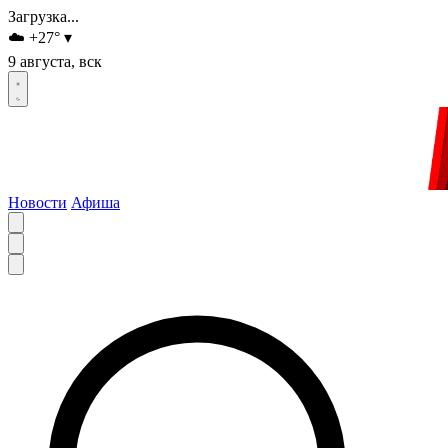
Загрузка...
☁️
+27
°
▾
9 августа, вск
Новости
Афиша