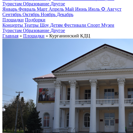
Туристам
Образование
Другое
Январь
Февраль
Март
Апрель
Май
Июнь
Июль
🌻
Август
Сентябрь
Октябрь
Ноябрь
Декабрь
Площадки
Подборки
Концерты
Театры
Шоу
Детям
Фестивали
Спорт
Музеи
Туристам
Образование
Другое
Главная
»
Площадки
» Курганинский КДЦ