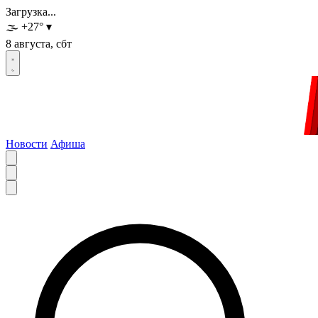
Загрузка...
🌫️
+27
°
▾
8 августа, сбт
Новости
Афиша