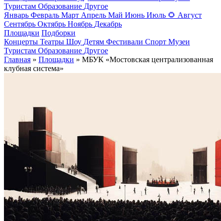
Туристам
Образование
Другое
Январь
Февраль
Март
Апрель
Май
Июнь
Июль
🌻
Август
Сентябрь
Октябрь
Ноябрь
Декабрь
Площадки
Подборки
Концерты
Театры
Шоу
Детям
Фестивали
Спорт
Музеи
Туристам
Образование
Другое
Главная
»
Площадки
» МБУК «Мостовская централизованная
клубная система»