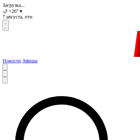
Загрузка...
🌙
+26
°
▾
7 августа, птн
Новости
Афиша