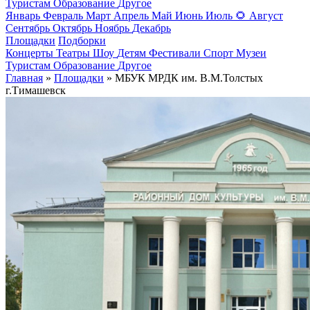
Туристам
Образование
Другое
Январь
Февраль
Март
Апрель
Май
Июнь
Июль
🌻
Август
Сентябрь
Октябрь
Ноябрь
Декабрь
Площадки
Подборки
Концерты
Театры
Шоу
Детям
Фестивали
Спорт
Музеи
Туристам
Образование
Другое
Главная
»
Площадки
» МБУК МРДК им. В.М.Толстых
г.Тимашевск