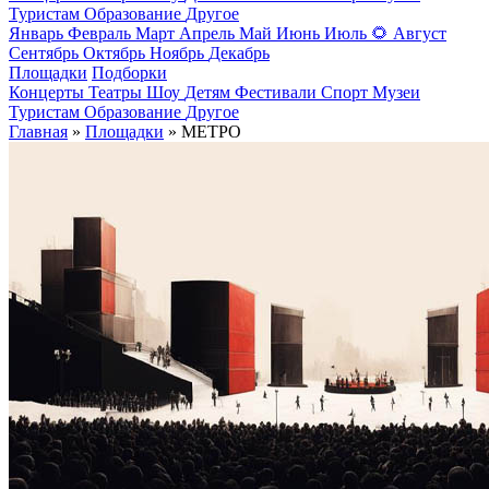
Туристам
Образование
Другое
Январь
Февраль
Март
Апрель
Май
Июнь
Июль
🌻
Август
Сентябрь
Октябрь
Ноябрь
Декабрь
Площадки
Подборки
Концерты
Театры
Шоу
Детям
Фестивали
Спорт
Музеи
Туристам
Образование
Другое
Главная
»
Площадки
» МЕТРО