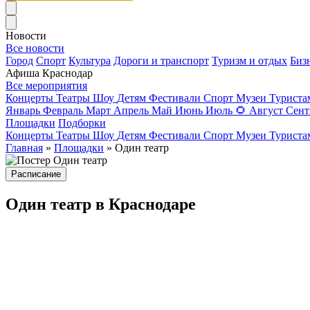
Новости
Все новости
Город
Спорт
Культура
Дороги и транспорт
Туризм и отдых
Биз
Афиша Краснодар
Все мероприятия
Концерты
Театры
Шоу
Детям
Фестивали
Спорт
Музеи
Турист
Январь
Февраль
Март
Апрель
Май
Июнь
Июль
🌻
Август
Сент
Площадки
Подборки
Концерты
Театры
Шоу
Детям
Фестивали
Спорт
Музеи
Турист
Главная
»
Площадки
» Один театр
Расписание
Один театр в Краснодаре