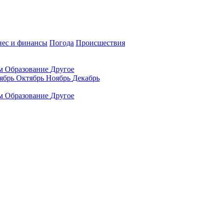
нес и финансы
Погода
Происшествия
ам
Образование
Другое
ябрь
Октябрь
Ноябрь
Декабрь
ам
Образование
Другое