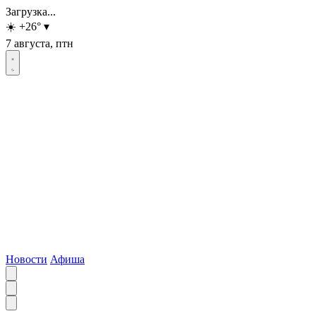
Загрузка...
☀️
+26
°
▾
7 августа, птн
Новости
Афиша