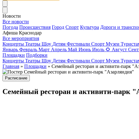
Новости
Все новости
Погода
Происшествия
Город
Спорт
Культура
Дороги и транспо
Афиша Краснодар
Все мероприятия
Концерты
Театры
Шоу
Детям
Фестивали
Спорт
Музеи
Турист
Январь
Февраль
Март
Апрель
Май
Июнь
Июль
🌻
Август
Сент
Площадки
Подборки
Концерты
Театры
Шоу
Детям
Фестивали
Спорт
Музеи
Турист
Главная
»
Площадки
» Семейный ресторан и активити-парк "А
Расписание
Семейный ресторан и активити-парк "