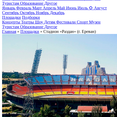
Туристам
Образование
Другое
Январь
Февраль
Март
Апрель
Май
Июнь
Июль
🌻
Август
Сентябрь
Октябрь
Ноябрь
Декабрь
Площадки
Подборки
Концерты
Театры
Шоу
Детям
Фестивали
Спорт
Музеи
Туристам
Образование
Другое
Главная
»
Площадки
» Стадион «Раздан» (г. Ереван)